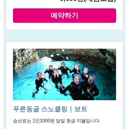
예약하기
푸른동굴 스노클링｜보트
승선료는 1인1000엔 당일 현금 지불입니다