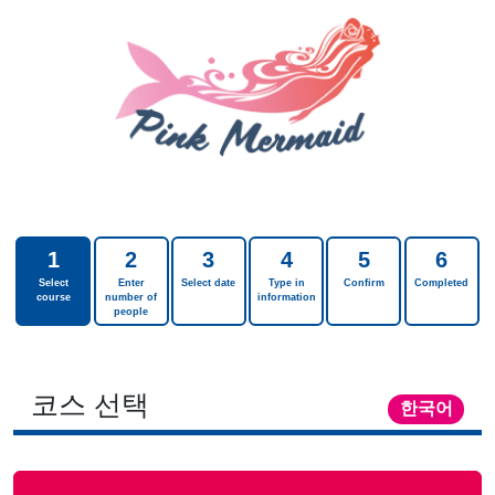
1
2
3
4
5
6
Select
Enter
Select date
Type in
Confirm
Completed
course
number of
information
people
코스 선택
한국어